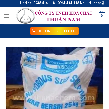
Skip
Hotline: 0938.414.118 - 0964.414.118 Mail: thunaco@gmail
to
content
0
HOTLINE: 0938 414 118