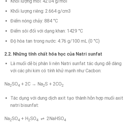
Khối lượng mol: 42.04 g/mol
Khối lượng riêng: 2.664 g/cm3
Điểm nóng chảy: 884 °C
Điểm sôi đối với dạng khan: 1429 °C
Độ hòa tan trong nước: 4.76 g/100 mL (0 °C)
2.2. Những tính chất hóa học của Natri sunfat
Là muối dễ bị phân li nên Natri sunfat tác dụng dễ dàng
với các phi kim có tính khử mạnh như Cacbon:
Na
SO
+ 2C → Na
S + 2CO
2
4
2
2
Tác dụng với dung dịch axit tạo thành hỗn hợp muối axit
natri bisunfat:
Na
SO
+ H
SO
⇌ 2NaHSO
2
4
2
4
4