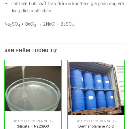
Thể hiện tính chất trao đổi ion khi tham gia phản ứng với
dung dịch muối khác:
Na
SO
+ BaCl
→ 2NaCl + BaSO
↓
2
4
2
4
SẢN PHẨM TƯƠNG TỰ
HÓA CHẤT CÔNG NGHIỆP
HÓA CHẤT CÔNG NGHIỆP
Silicate – Na2SiO3
Diethanolamine Acid