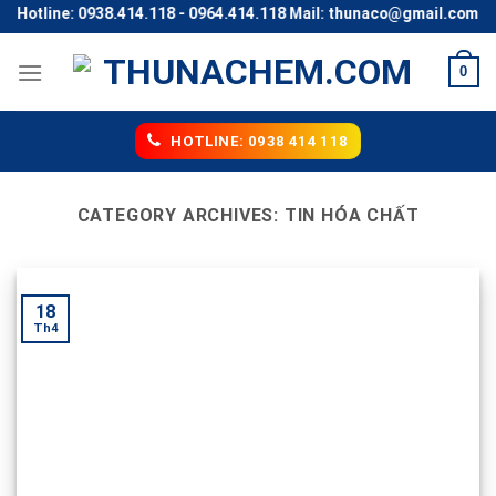
Skip
ine: 0938.414.118 - 0964.414.118 Mail: thunaco@gmail.com
to
content
0
HOTLINE: 0938 414 118
CATEGORY ARCHIVES:
TIN HÓA CHẤT
18
Th4