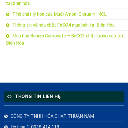
tại biên hòa
Tính chất lý hóa của Muối Amoni Clorua NH4CL
Thông tin về hóa chất FeSO4 mua bán tại Biên Hòa
Mua bán Barium Carbonate – BaCO3 chất lượng cao tại
Biên Hòa
THÔNG TIN LIÊN HỆ
CÔNG TY TNHH HÓA CHẤT THUẬN NAM
Hotline 1: 0938 414 118