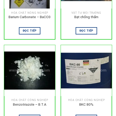
HÓA CHẤT NÔNG NGHIỆP
VẬT TƯ MÔI TRƯỜNG
Barium Carbonate – BaCO3
Bạt chống thấm
ĐỌC TIẾP
ĐỌC TIẾP
HÓA CHẤT CÔNG NGHIỆP
HÓA CHẤT CÔNG NGHIỆP
Benzotriazole – B.T.A
BKC 80%