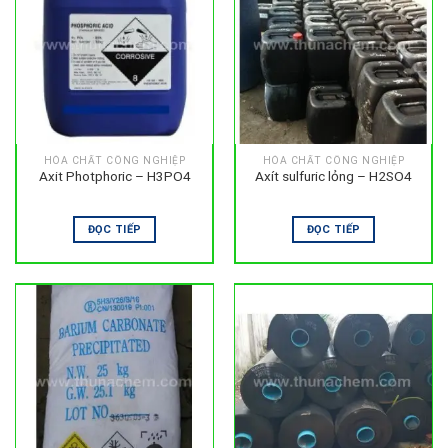
HÓA CHẤT CÔNG NGHIỆP
HÓA CHẤT CÔNG NGHIỆP
Axit Photphoric – H3PO4
Axít sulfuric lỏng – H2SO4
ĐỌC TIẾP
ĐỌC TIẾP