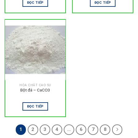
ĐỌC TIẾP
ĐỌC TIẾP
HÓA CHẤT CAO SU
Bột đá – CaCO3
ĐỌC TIẾP
1
2
3
4
…
6
7
8