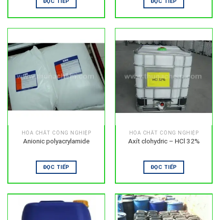
ĐỌC TIẾP
ĐỌC TIẾP
HÓA CHẤT CÔNG NGHIỆP
HÓA CHẤT CÔNG NGHIỆP
Anionic polyacrylamide
Axít clohydric – HCl 32%
ĐỌC TIẾP
ĐỌC TIẾP