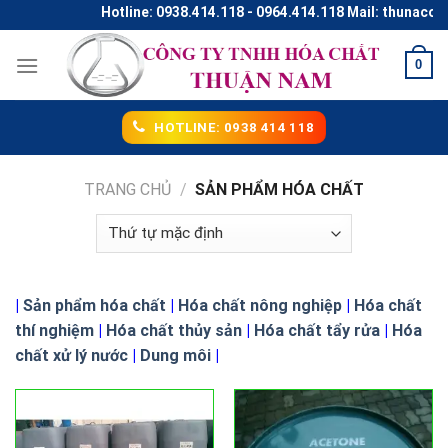
Skip
Hotline: 0938.414.118 - 0964.414.118 Mail: thunaco@gmai
to
content
0
HOTLINE: 0938 414 118
TRANG CHỦ
/
SẢN PHẨM HÓA CHẤT
|
Sản phẩm hóa chất
|
Hóa chất nông nghiệp
|
Hóa chất
thí nghiệm
|
Hóa chất thủy sản
|
Hóa chất tẩy rửa
|
Hóa
chất xử lý nước
|
Dung môi
|