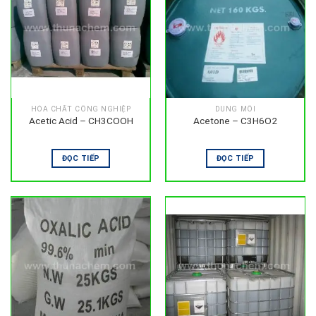
HÓA CHẤT CÔNG NGHIỆP
DUNG MÔI
Acetic Acid – CH3COOH
Acetone – C3H6O2
ĐỌC TIẾP
ĐỌC TIẾP