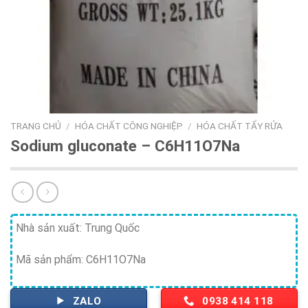
TRANG CHỦ
/
HÓA CHẤT CÔNG NGHIỆP
/
HÓA CHẤT TẨY RỬA
Sodium gluconate – C6H11O7Na
Nhà sản xuất: Trung Quốc
Mã sản phẩm: C6H11O7Na
ZALO
0938 414 118