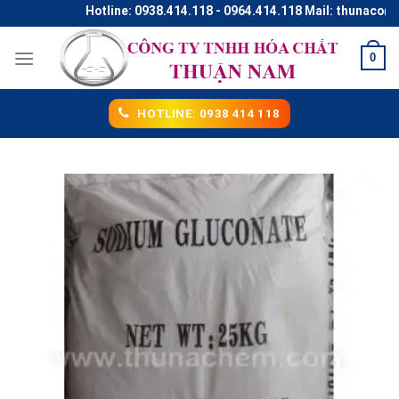
Skip
Hotline: 0938.414.118 - 0964.414.118 Mail: thunaco@gma
to
content
0
HOTLINE: 0938 414 118