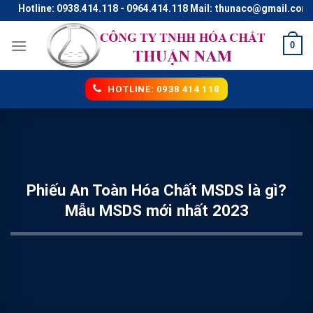
Skip
ine: 0938.414.118 - 0964.414.118 Mail: thunaco@gmail.com
to
content
0
HOTLINE: 0938 414 118
Phiếu An Toàn Hóa Chất MSDS là gì?
Mẫu MSDS mới nhất 2023