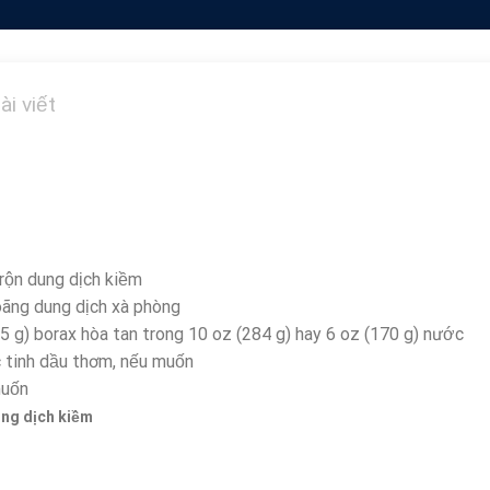
ài viết
rộn dung dịch kiềm
oãng dung dịch xà phòng
85 g) borax hòa tan trong 10 oz (284 g) hay 6 oz (170 g) nước
 tinh dầu thơm, nếu muốn
muốn
ung dịch kiềm