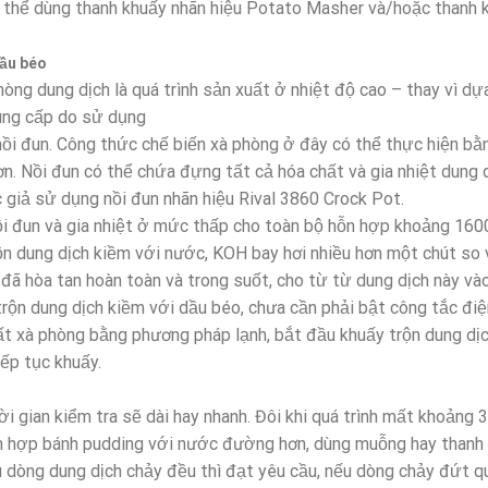
có thể dùng thanh khuấy nhãn hiệu Potato Masher và/hoặc thanh kh
dầu béo
ng dung dịch là quá trình sản xuất ở nhiệt độ cao – thay vì dựa 
ung cấp do sử dụng
 nồi đun. Công thức chế biến xà phòng ở đây có thể thực hiện bằn
ơn. Nồi đun có thể chứa đựng tất cả hóa chất và gia nhiệt dung 
 giả sử dụng nồi đun nhãn hiệu Rival 3860 Crock Pot.
ồi đun và gia nhiệt ở mức thấp cho toàn bộ hỗn hợp khoảng 1600
rộn dung dịch kiềm với nước, KOH bay hơi nhiều hơn một chút so
đã hòa tan hoàn toàn và trong suốt, cho từ từ dung dịch này và
trộn dung dịch kiềm với dầu béo, chưa cần phải bật công tắc điệ
ất xà phòng bằng phương pháp lạnh, bắt đầu khuấy trộn dung dịc
iếp tục khuấy.
i gian kiểm tra sẽ dài hay nhanh. Đôi khi quá trình mất khoảng 
ỗn hợp bánh pudding với nước đường hơn, dùng muỗng hay thanh 
 dòng dung dịch chảy đều thì đạt yêu cầu, nếu dòng chảy đứt qu