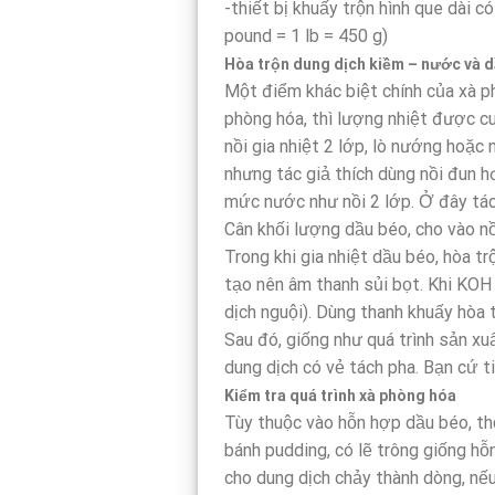
-thiết bị khuấy trộn hình que dài 
pound = 1 lb = 450 g)
Hòa trộn dung dịch kiềm – nước và 
Một điểm khác biệt chính của xà phò
phòng hóa, thì lượng nhiệt được c
nồi gia nhiệt 2 lớp, lò nướng hoặc
nhưng tác giả thích dùng nồi đun h
mức nước như nồi 2 lớp. Ở đây tác
Cân khối lượng dầu béo, cho vào n
Trong khi gia nhiệt dầu béo, hòa t
tạo nên âm thanh sủi bọt. Khi KOH 
dịch nguội). Dùng thanh khuấy hòa 
Sau đó, giống như quá trình sản xu
dung dịch có vẻ tách pha. Bạn cứ t
Kiểm tra quá trình xà phòng hóa
Tùy thuộc vào hỗn hợp dầu béo, thờ
bánh pudding, có lẽ trông giống h
cho dung dịch chảy thành dòng, nếu