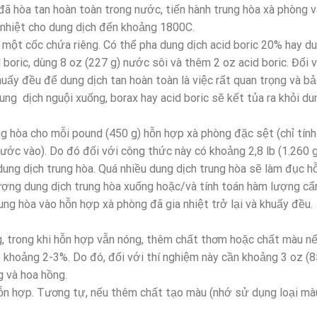
đã hòa tan hoàn toàn trong nước, tiến hành trung hòa xà phòng 
a nhiệt cho dung dịch đến khoảng 1800C.
 một cốc chứa riêng. Có thể pha dung dịch acid boric 20% hay d
 boric, dùng 8 oz (227 g) nước sôi và thêm 2 oz acid boric. Đối 
huấy đều để dung dịch tan hoàn toàn là việc rất quan trọng và b
dung dịch nguội xuống, borax hay acid boric sẽ kết tủa ra khỏi d
g hòa cho mỗi pound (450 g) hỗn hợp xà phòng đặc sệt (chỉ tính
nước vào). Do đó đối với công thức này có khoảng 2,8 lb (1.260 g
 dung dịch trung hòa. Quá nhiều dung dịch trung hòa sẽ làm đục 
lượng dung dịch trung hòa xuống hoặc/và tính toán hàm lượng cẩ
ng hòa vào hỗn hợp xà phòng đã gia nhiệt trở lại và khuấy đều.
g, trong khi hỗn hợp vẫn nóng, thêm chất thơm hoặc chất màu n
 khoảng 2-3%. Do đó, đối với thí nghiệm này cần khoảng 3 oz (8
g và hoa hồng.
ỗn hợp. Tương tự, nếu thêm chất tạo màu (nhớ sử dụng loại màu