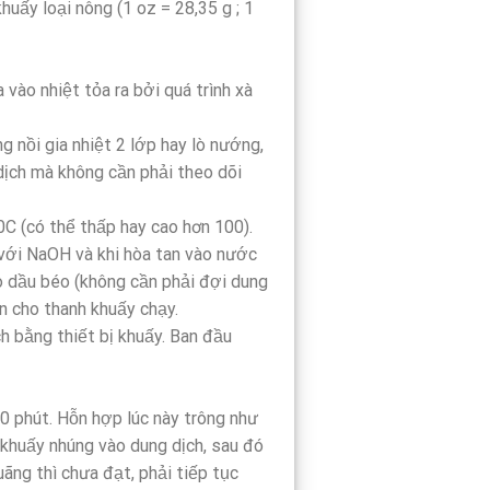
uấy loại nông (1 oz = 28,35 g ; 1
vào nhiệt tỏa ra bởi quá trình xà
g nồi gia nhiệt 2 lớp hay lò nướng,
dịch mà không cần phải theo dõi
C (có thể thấp hay cao hơn 100).
 với NaOH và khi hòa tan vào nước
o dầu béo (không cần phải đợi dung
n cho thanh khuấy chạy.
h bằng thiết bị khuấy. Ban đầu
30 phút. Hỗn hợp lúc này trông như
khuấy nhúng vào dung dịch, sau đó
ãng thì chưa đạt, phải tiếp tục