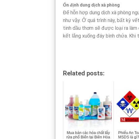
Ổn định dung dịch xà phòng
Để hỗn hợp dung dịch xà phòng nguộ
như vậy. Ở quá trình này, bất kỳ v
tinh dầu thơm sẽ được loại ra làm 
kết lắng xuống đáy bình chứa. Khi 
Related posts:
Mua bán các hóa chất tẩy
Phiếu An To
rửa phổ Biến tại Biên Hòa
MSDS là gì