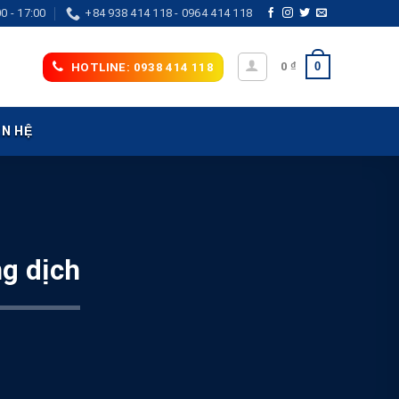
0 - 17:00
+84 938 414 118 - 0964 414 118
0
0
₫
HOTLINE: 0938 414 118
ÊN HỆ
g dịch