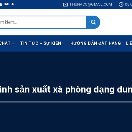
om
THUNACO@GMAIL.COM
08:0
:
CHẤT
TIN TỨC – SỰ KIỆN
HƯỚNG DẪN ĐẶT HÀNG
LI
rình sản xuất xà phòng dạng dun