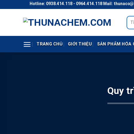
Skip
Hotline: 0938.414.118 - 0964.414.118 Mail: thunaco@gmail.c
to
content
Tìm
kiếm
TRANG CHỦ
GIỚI THIỆU
SẢN PHẨM HÓA 
Quy t