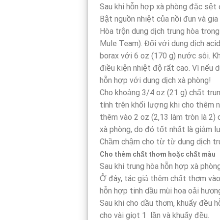
Sau khi hỗn hợp xà phòng đặc sệt 
Bật nguồn nhiệt của nồi đun và gi
Hòa trộn dung dịch trung hòa trong
Mule Team). Đối với dung dịch acid
borax với 6 oz (170 g) nước sôi. K
điều kiện nhiệt độ rất cao. Vì nếu 
hỗn hợp với dung dịch xà phòng!
Cho khoảng 3/4 oz (21 g) chất trun
tính trên khối lượng khi cho thêm 
thêm vào 2 oz (2,13 làm tròn là 2)
xà phòng, do đó tốt nhất là giảm 
Chầm chậm cho từ từ dung dịch tru
Cho thêm chất thơm hoặc chất màu
Sau khi trung hòa hỗn hợp xà phòn
Ở đây, tác giả thêm chất thơm vào
hỗn hợp tinh dầu mùi hoa oải hươn
Sau khi cho dầu thơm, khuấy đều h
cho vài giọt 1 lần và khuấy đều.