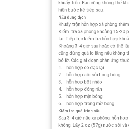
khuấy trộn. Bạn cũng không thể kh
hiện bước kế tiếp sau.
Nấu dung dịch
Khuấy trộn hỗn hợp xà phòng thêm 
Kiểm tra xà phòng khoảng 15-20 ph
lại. Tiếp tục kiểm tra hỗn hợp kho
Khoảng 3-4 giờ sau hoặc có thể lâu
cũng đừng quá lo lắng nếu không th
bỏ lỡ. Các giai đoạn phản ứng thườ
1. hỗn hợp cô đặc lại
2. hỗn hợp sôi sủi bong bóng
3. hỗn hợp bột nhão
4. hỗn hợp đóng rắn
5. hỗn hợp mịn bóng
6. hỗn hợp trong mờ bóng
Kiểm tra quá trình nấu
Sau 3-4 giờ nấu xà phòng, hỗn hợp
không. Lấy 2 oz (57g) nước sôi và 