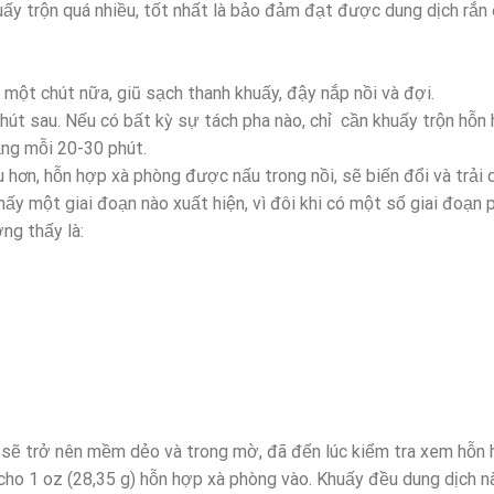
uấy trộn quá nhiều, tốt nhất là bảo đảm đạt được dung dịch rắn
một chút nữa, giũ sạch thanh khuấy, đậy nắp nồi và đợi.
út sau. Nếu có bất kỳ sự tách pha nào, chỉ cần khuấy trộn hỗn 
ảng mỗi 20-30 phút.
 hơn, hỗn hợp xà phòng được nấu trong nồi, sẽ biến đổi và trải 
ấy một giai đoạn nào xuất hiện, vì đôi khi có một số giai đoạn
ng thấy là:
 sẽ trở nên mềm dẻo và trong mờ, đã đến lúc kiểm tra xem hỗn
cho 1 oz (28,35 g) hỗn hợp xà phòng vào. Khuấy đều dung dịch n