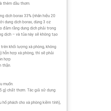
và thêm dầu thơm.
ung dịch borax 33% (nhãn hiệu 20
với dung dịch borax, dùng 3 oz
ảo đảm rằng dung dịch phải trong
ung dịch – và tủa này sẽ không tạo
 trên khối lượng xà phòng, không
) hỗn hợp xà phòng, thì sẽ phải
hỗn hợp
n thận.
ếu muốn.
5 g) chất thơm. Tác giả sử dụng
 hổ phách cho xà phòng kiềm tính),