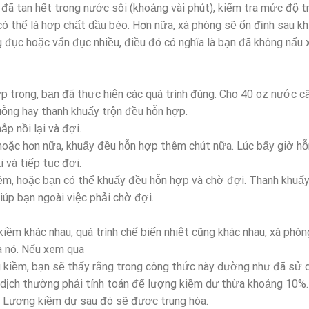
đã tan hết trong nước sôi (khoảng vài phút), kiểm tra mức độ t
có thể là hợp chất dầu béo. Hơn nữa, xà phòng sẽ ổn định sau kh
 đục hoặc vẩn đục nhiều, điều đó có nghĩa là bạn đã không nấu 
ợp trong, bạn đã thực hiện các quá trình đúng. Cho 40 oz nước c
ỗng hay thanh khuấy trộn đều hỗn hợp.
ắp nồi lại và đợi.
 hoặc hơn nữa, khuấy đều hỗn hợp thêm chút nữa. Lúc bấy giờ h
i và tiếp tục đợi.
êm, hoặc bạn có thể khuấy đều hỗn hợp và chờ đợi. Thanh khuấy
iúp bạn ngoài việc phải chờ đợi.
kiềm khác nhau, quá trình chế biến nhiệt cũng khác nhau, xà phò
a nó. Nếu xem qua
 kiềm, bạn sẽ thấy rằng trong công thức này dường như đã sử d
 dịch thường phải tính toán để lượng kiềm dư thừa khoảng 10%
. Lượng kiềm dư sau đó sẽ được trung hòa.