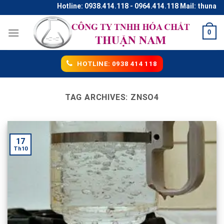
Skip
Hotline: 0938.414.118 - 0964.414.118 Mail: thunaco
to
content
0
HOTLINE: 0938 414 118
TAG ARCHIVES:
ZNSO4
17
Th10