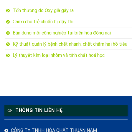
Tổn thương do Oxy già gây ra
Canxi cho trẻ chuẩn bị dậy thì
Bán dung môi công nghiệp tại biên hòa đồng nai
Kỹ thuật quản lý bệnh chết nhanh, chết chậm hại hồ tiêu
Lý thuyết kim loại nhôm và tính chất hoá học
THÔNG TIN LIÊN HỆ
CÔNG TY TNHH HÓA CHẤT THUẬN NAM