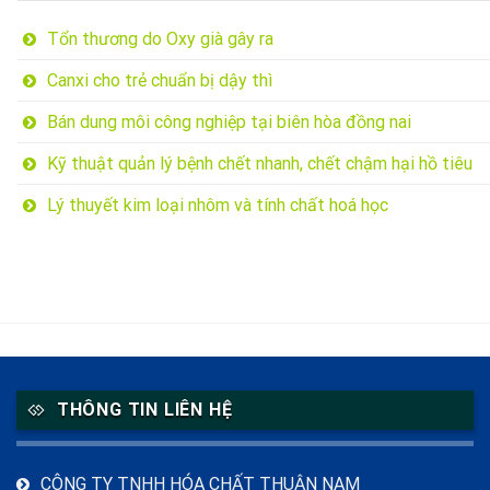
Tổn thương do Oxy già gây ra
Canxi cho trẻ chuẩn bị dậy thì
Bán dung môi công nghiệp tại biên hòa đồng nai
Kỹ thuật quản lý bệnh chết nhanh, chết chậm hại hồ tiêu
Lý thuyết kim loại nhôm và tính chất hoá học
THÔNG TIN LIÊN HỆ
CÔNG TY TNHH HÓA CHẤT THUẬN NAM