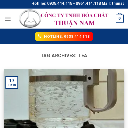
Skip
Hotline: 0938.414.118 - 0964.414.118 Mail: thunaco@
to
content
0
HOTLINE: 0938 414 118
TAG ARCHIVES:
TEA
17
Th10