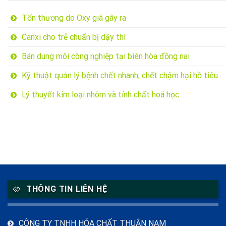
Tổn thương do Oxy già gây ra
Canxi cho trẻ chuẩn bị dậy thì
Bán dung môi công nghiệp tại biên hòa đồng nai
Kỹ thuật quản lý bệnh chết nhanh, chết chậm hại hồ tiêu
Lý thuyết kim loại nhôm và tính chất hoá học
THÔNG TIN LIÊN HỆ
CÔNG TY TNHH HÓA CHẤT THUẬN NAM