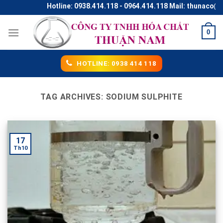
Skip
Hotline: 0938.414.118 - 0964.414.118 Mail: thunaco@gm
to
content
0
HOTLINE: 0938 414 118
TAG ARCHIVES:
SODIUM SULPHITE
17
Th10