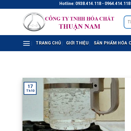
Skip
Hotline: 0938.414.118 - 0964.414.118 Ma
to
content
Tìm
kiếm
TRANG CHỦ
GIỚI THIỆU
SẢN PHẨM HÓA 
17
Th10