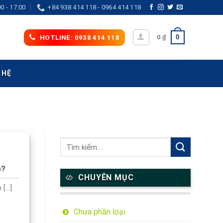
0 - 17:00
+84 938 414 118 - 0964 414 118
0
0
₫
HOTLINE: 0938 414 118
 HỆ
o?
CHUYÊN MỤC
...]
Chưa phần loại