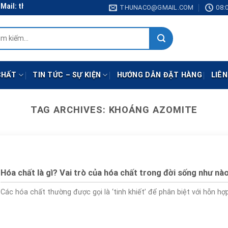
il: thunaco@gmail.com
THUNACO@GMAIL.COM
08:0
:
CHẤT
TIN TỨC – SỰ KIỆN
HƯỚNG DẪN ĐẶT HÀNG
LIÊN
TAG ARCHIVES:
KHOÁNG AZOMITE
Hóa chất là gì? Vai trò của hóa chất trong đời sống như nà
Các hóa chất thường được gọi là ‘tinh khiết’ để phân biệt với hỗn hợp [