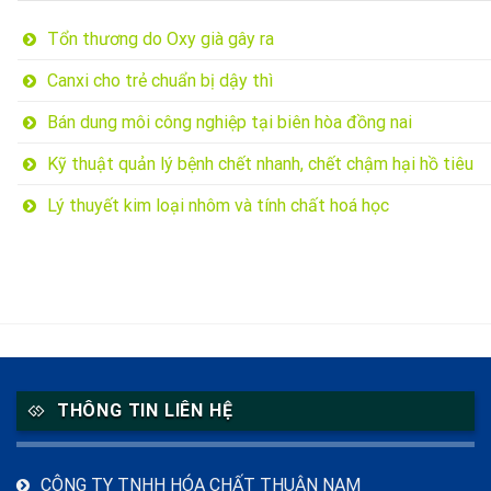
Tổn thương do Oxy già gây ra
Canxi cho trẻ chuẩn bị dậy thì
Bán dung môi công nghiệp tại biên hòa đồng nai
Kỹ thuật quản lý bệnh chết nhanh, chết chậm hại hồ tiêu
Lý thuyết kim loại nhôm và tính chất hoá học
THÔNG TIN LIÊN HỆ
CÔNG TY TNHH HÓA CHẤT THUẬN NAM