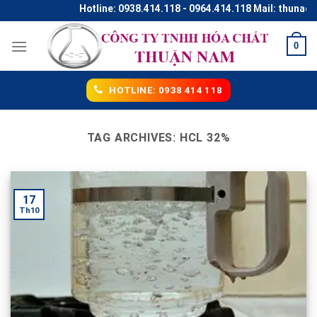
Skip
Hotline: 0938.414.118 - 0964.414.118 Mail: thunaco@
to
content
0
HOTLINE: 0938 414 118
TAG ARCHIVES:
HCL 32%
17
Th10