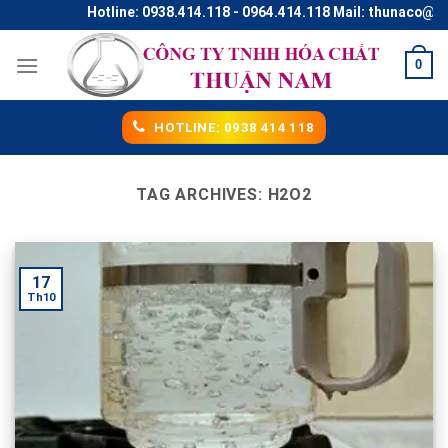
Skip
Hotline: 0938.414.118 - 0964.414.118 Mail: thunaco@gma
to
content
0
HOTLINE: 0938 414 118
TAG ARCHIVES:
H2O2
17
Th10