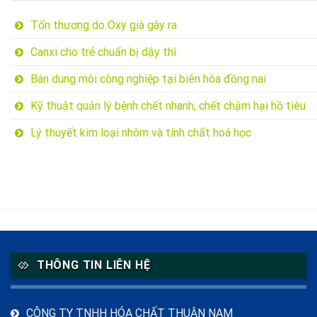
Tổn thương do Oxy già gây ra
Canxi cho trẻ chuẩn bị dậy thì
Bán dung môi công nghiệp tại biên hòa đồng nai
Kỹ thuật quản lý bệnh chết nhanh, chết chậm hại hồ tiêu
Lý thuyết kim loại nhôm và tính chất hoá học
THÔNG TIN LIÊN HỆ
CÔNG TY TNHH HÓA CHẤT THUẬN NAM