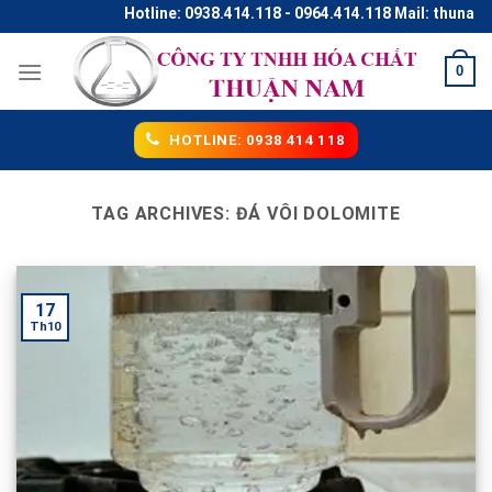
Skip
Hotline: 0938.414.118 - 0964.414.118 Mail: thunaco
to
content
0
HOTLINE: 0938 414 118
TAG ARCHIVES:
ĐÁ VÔI DOLOMITE
17
Th10