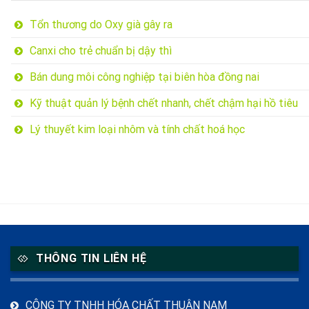
Tổn thương do Oxy già gây ra
Canxi cho trẻ chuẩn bị dậy thì
Bán dung môi công nghiệp tại biên hòa đồng nai
Kỹ thuật quản lý bệnh chết nhanh, chết chậm hại hồ tiêu
Lý thuyết kim loại nhôm và tính chất hoá học
THÔNG TIN LIÊN HỆ
CÔNG TY TNHH HÓA CHẤT THUẬN NAM