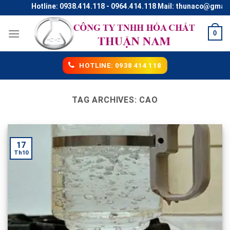
Skip
Hotline: 0938.414.118 - 0964.414.118 Mail: thunaco@gmail.c
to
content
0
HOTLINE: 0938 414 118
TAG ARCHIVES:
CAO
17
Th10