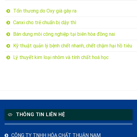
Tổn thương do Oxy già gây ra
Canxi cho trẻ chuẩn bị dậy thì
Bán dung môi công nghiệp tại biên hòa đồng nai
Kỹ thuật quản lý bệnh chết nhanh, chết chậm hại hồ tiêu
Lý thuyết kim loại nhôm và tính chất hoá học
THÔNG TIN LIÊN HỆ
CÔNG TY TNHH HÓA CHẤT THUẬN NAM