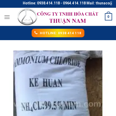
Skip
Hotline: 0938.414.118 - 0964.414.118 Mail: thunaco@gmail
to
content
0
HOTLINE: 0938 414 118