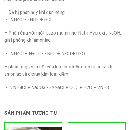
– Dễ bị phân hủy khi đun nóng:
NH4Cl -> NH3 + HCl
– Phản ứng với một bazo mạnh như Natri Hydroxit NaOH,
giải phóng khí amoniac:
NH4Cl + NaOH -> NH3 + NaCl + H2O
– phản ứng với muối của kim loại kiềm tạo ra ạo ra khí
amoniac và clorua kim loại kiềm
2NH4Cl + NaCO3 -> 2NaCl + CO2 + H2O + 2NH3
SẢN PHẨM TƯƠNG TỰ