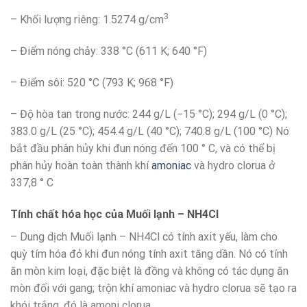
3
– Khối lượng riêng: 1.5274 g/cm
– Điểm nóng chảy: 338 °C (611 K; 640 °F)
– Điểm sôi: 520 °C (793 K; 968 °F)
– Độ hòa tan trong nước: 244 g/L (−15 °C); 294 g/L (0 °C);
383.0 g/L (25 °C); 454.4 g/L (40 °C); 740.8 g/L (100 °C) Nó
bắt đầu phân hủy khi đun nóng đến 100 ° C, và có thể bị
phân hủy hoàn toàn thành khí
amoniac
và hydro clorua ở
337,8 ° C
Tính chất hóa học của Muối lạnh – NH4Cl
– Dung dịch Muối lạnh – NH4Cl có tính axit yếu, làm cho
quỳ tím hóa đỏ khi đun nóng tính axit tăng dần. Nó có tính
ăn mòn kim loại, đặc biệt là đồng và không có tác dụng ăn
mòn đối với gang; trộn khí amoniac và hydro clorua sẽ tạo ra
khói trắng, đó là amoni clorua.