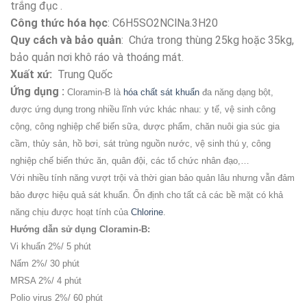
trắng đục .
Công thức hóa học
: C6H5SO2NClNa.3H20
Quy cách và bảo quản
: Chứa trong thùng 25kg hoặc 35kg,
bảo quản nơi khô ráo và thoáng mát.
Xuất xứ:
Trung Quốc
Ứng dụng :
Cloramin-B là
hóa chất sát khuẩn
đa năng dạng bột,
được ứng dụng trong nhiều lĩnh vức khác nhau: y tế, vệ sinh công
cộng, công nghiệp chế biến sữa, dược phẩm, chăn nuôi gia súc gia
cầm, thủy sản, hồ bơi, sát trùng nguồn nước, vệ sinh thú y, công
nghiệp chế biến thức ăn, quân đội, các tổ chức nhân đạo,…
Với nhiều tính năng vượt trội và thời gian bảo quản lâu nhưng vẫn đảm
bảo được hiệu quả sát khuẩn. Ổn định cho tất cả các bề mặt có khả
năng chịu được hoạt tính của
Chlorine
.
Hướng dẫn sử dụng Cloramin-B:
Vi khuẩn 2%/ 5 phút
Nấm 2%/ 30 phút
MRSA 2%/ 4 phút
Polio virus 2%/ 60 phút