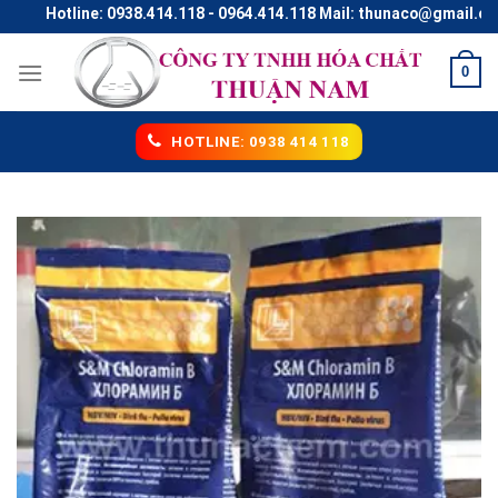
Skip
Hotline: 0938.414.118 - 0964.414.118 Mail: thunaco@gmail.com
to
content
0
HOTLINE: 0938 414 118