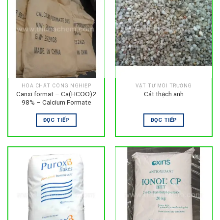
HÓA CHẤT CÔNG NGHIỆP
VẬT TƯ MÔI TRƯỜNG
Canxi format – Ca(HCOO)2
Cát thạch anh
98% – Calcium Formate
ĐỌC TIẾP
ĐỌC TIẾP