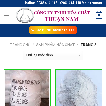
Skip
Hotline: 0938.414.118 - 0964.414.118 Mail: thunaco@gmai
to
content
0
HOTLINE: 0938 414 118
TRANG CHỦ
/
SẢN PHẨM HÓA CHẤT
/
TRANG 2