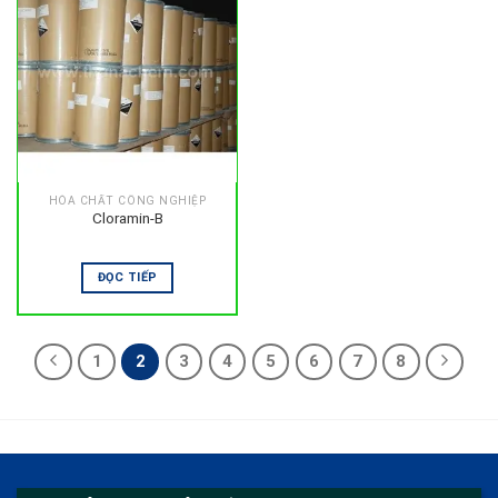
HÓA CHẤT CÔNG NGHIỆP
Cloramin-B
ĐỌC TIẾP
1
2
3
4
5
6
7
8